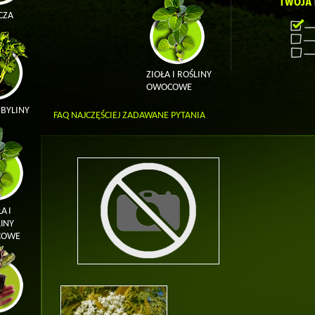
CZA
ZIOŁA I ROŚLINY
OWOCOWE
 BYLINY
FAQ NAJCZĘŚCIEJ ZADAWANE PYTANIA
A I
INY
COWE