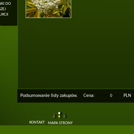
KI DO
ZEJ
KCJI
Podsumowanie listy zakupów.
Cena:
PLN
KONTAKT
MAPA STRONY