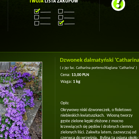
Dzwonek dalmatyński 'Catharina
( z jęz łac. Catharina portenschlagiana 'Catharina' )
Cena:
13,00 PLN
Waga:
1 kg
Opis:
Okrywowy niski dzwoneczek, o fioletowo
niebieskich kwiatuszkach. Wiosną tworzy
gęste zielone kępki złożone z mocno
krzewiących się pędów i drobnych ciemno
zielonych liści. Zakwita latem, zazwyczaj od
czerwca do września. Bylina ta osiąga około 