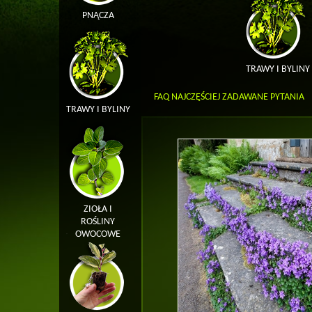
PNĄCZA
TRAWY I BYLINY
FAQ NAJCZĘŚCIEJ ZADAWANE PYTANIA
TRAWY I BYLINY
ZIOŁA I
ROŚLINY
OWOCOWE